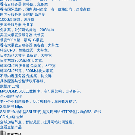
香港云服务器
价格低，免备案
香港国际线路，国内访问速度一流，价格出彩，速度占优
国内云服务器
高防护,高速度
100G高防御，速度快
美国云服务器
免备案
免备案，外贸建站首选，20G防御
美国大带宽云服务器
大带宽
带宽500M起，最高1G带宽。
香港大带宽云服务器
免备案，大带宽
铂金CPU，性能优秀，大带宽。
日本精品大带宽
免备案，大带宽
日本东京300M优化大带宽。
韩国CN2云服务器
免备案，大带宽
韩国CN2线路，300M优化大带宽。
不限内容服务器
免备案，抗投诉
具体配置与价格请联系客服。
数据库
云端
MySQL/MSSQL云数据库，高可用架构，自动备份。
企业邮箱
安全
专业企业邮箱服务，反垃圾邮件，海外收发稳定。
SSL证书
https
SSL证书(域名型SSL证书) 是实现网站HTTPS化快速的SSL证书
CDN加速
全球
全球加速节点，智能调度，提升网站访问速度。
查看全部产品
更多产品